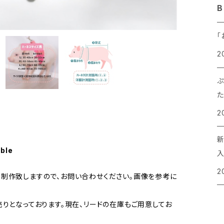
B
イ
お
「
2
ぷ
か
た
2
able
入
2
制作致しますので、お問い合わせください。画像を参考に
りとなっております。現在、リードの在庫もご用意してお