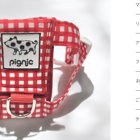
マ
オ
リ
リ
ア
リ
フ
早
ハ
バ
フ
お
マ
お
グ
ご
お
テ
お
シ