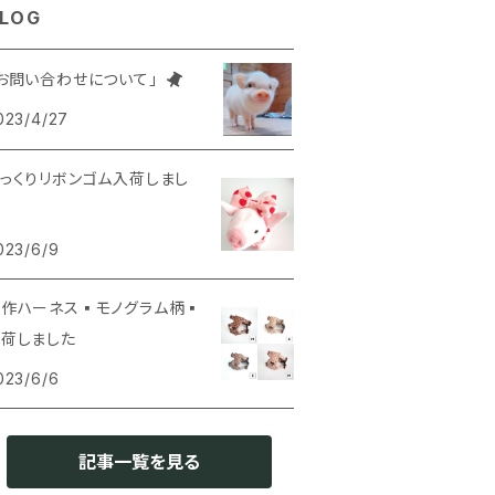
LOG
ベント・パーティー
しゃれ
お問い合わせについて」
023/4/27
はじめてのお迎え
かわいい
っくりリボンゴム入荷しまし
っこいい
023/6/9
防寒
新作ハーネス▪モノグラム柄▪
荷しました
023/6/6
記事一覧を見る