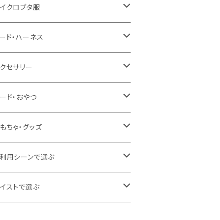
イクロブタ服
ールシーズン
ード・ハーネス
夏服
ード
クセサリー
冬服
ハーネス
ボン
ード・おやつ
春、春、秋、初冬
ーネスサイズS
ンダナ
ード
もちゃ・グッズ
フラー
やつ
ッズ
利用シーンで選ぶ
うち
イストで選ぶ
でかけ・おさんぽ
ンプル