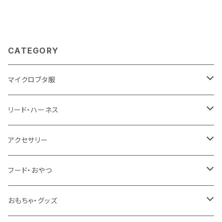
CATEGORY
マイクロブタ服
オールシーズン
リード・ハーネス
夏服
リード
アクセサリー
冬服
ハーネス
リボン
フード・おやつ
早春、春、秋、初冬
ハーネスサイズS
バンダナ
フード
おもちゃ・グッズ