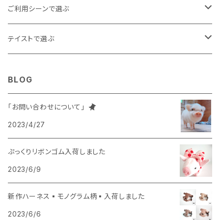
マフラー
おやつ
グッズ
ご利用シーンで選ぶ
おうち
テイストで選ぶ
おでかけ・おさんぽ
シンプル
BLOG
イベント・パーティー
おしゃれ
「お問い合わせについて」
2023/4/27
はじめてのお迎え
かわいい
ぷっくりリボンゴム入荷しました
かっこいい
2023/6/9
防寒
新作ハーネス▪モノグラム柄▪入荷しました
2023/6/6